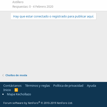
Astillero
Respuestas
0
4 Febrero 2020
Hay que estar conectado o registrado para publicar aquí.
Chollos de moda
Contáctanos
Términos y reglas
Política de privacidad
Ayuda
Inicio
R
S
Mapa Kechollazo
S
®
Forum software by XenForo
© 2010-2019 XenForo Ltd.