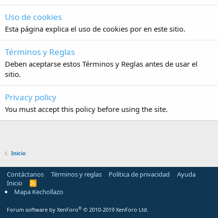
Uso de cookies
Esta página explica el uso de cookies por en este sitio.
Términos y Reglas
Deben aceptarse estos Términos y Reglas antes de usar el
sitio.
Privacy policy
You must accept this policy before using the site.
Inicio
Contáctanos
Términos y reglas
Política de privacidad
Ayuda
Inicio
R
S
Mapa Kechollazo
S
®
Forum software by XenForo
© 2010-2019 XenForo Ltd.