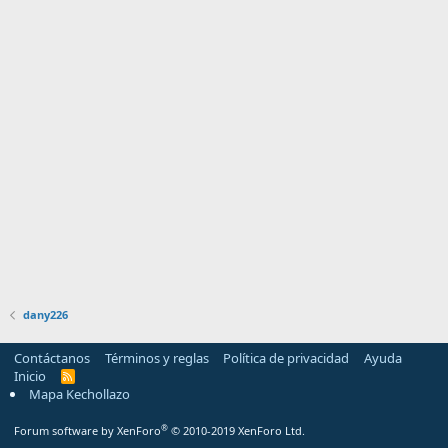
dany226
Contáctanos
Términos y reglas
Política de privacidad
Ayuda
Inicio
R
S
Mapa Kechollazo
S
®
Forum software by XenForo
© 2010-2019 XenForo Ltd.