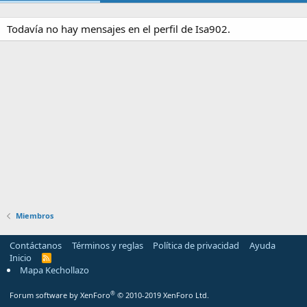
Todavía no hay mensajes en el perfil de Isa902.
Miembros
Contáctanos
Términos y reglas
Política de privacidad
Ayuda
Inicio
R
S
Mapa Kechollazo
S
®
Forum software by XenForo
© 2010-2019 XenForo Ltd.