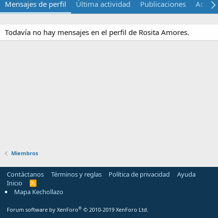
Mensajes de perfil
Última actividad
Publicaciones
Acerca
Todavía no hay mensajes en el perfil de Rosita Amores.
Miembros
Contáctanos
Términos y reglas
Política de privacidad
Ayuda
Inicio
R
S
Mapa Kechollazo
S
®
Forum software by XenForo
© 2010-2019 XenForo Ltd.