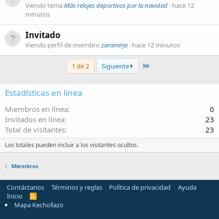
Viendo tema
Más relojes deportivos por la navidad
hace 12
minutos
Invitado
Viendo perfil de miembro
zaramirja
hace 12 minutos
Último
1 de 2
Siguiente
Estadísticas en línea
Miembros en línea
0
Invitados en línea
23
Total de visitantes
23
Los totales pueden incluir a los visitantes ocultos.
Miembros
Contáctanos
Términos y reglas
Política de privacidad
Ayuda
Inicio
R
S
Mapa Kechollazo
S