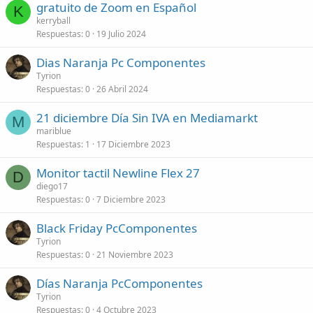
gratuito de Zoom en Español
K
kerryball
Respuestas
0
19 Julio 2024
Dias Naranja Pc Componentes
Tyrion
Respuestas
0
26 Abril 2024
21 diciembre Día Sin IVA en Mediamarkt
M
mariblue
Respuestas
1
17 Diciembre 2023
Monitor tactil Newline Flex 27
D
diego17
Respuestas
0
7 Diciembre 2023
Black Friday PcComponentes
Tyrion
Respuestas
0
21 Noviembre 2023
Días Naranja PcComponentes
Tyrion
Respuestas
0
4 Octubre 2023