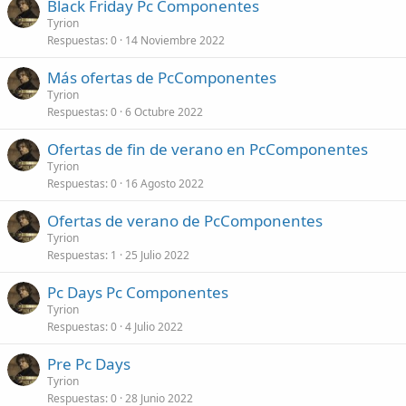
Black Friday Pc Componentes
Tyrion
Respuestas
0
14 Noviembre 2022
Más ofertas de PcComponentes
Tyrion
Respuestas
0
6 Octubre 2022
Ofertas de fin de verano en PcComponentes
Tyrion
Respuestas
0
16 Agosto 2022
Ofertas de verano de PcComponentes
Tyrion
Respuestas
1
25 Julio 2022
Pc Days Pc Componentes
Tyrion
Respuestas
0
4 Julio 2022
Pre Pc Days
Tyrion
Respuestas
0
28 Junio 2022