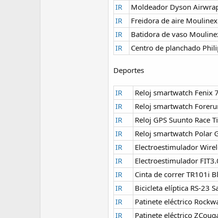
IR
Moldeador Dyson Airwrap
IR
Freidora de aire Moulinex 
IR
Batidora de vaso Moulinex
IR
Centro de planchado Phil
Deportes
IR
Reloj smartwatch Fenix 7
IR
Reloj smartwatch Forer
IR
Reloj GPS Suunto Race T
IR
Reloj smartwatch Polar Gr
IR
Electroestimulador Wire
IR
Electroestimulador FIT
IR
Cinta de correr TR101i B
IR
Bicicleta elíptica RS-23 S
IR
Patinete eléctrico Rock
IR
Patinete eléctrico ZCoug