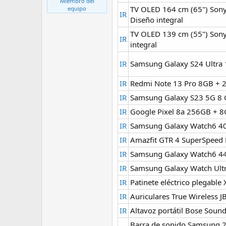
Miembro del
i
TV OLED 164 cm (65") Sony
equipo
IR
o
Diseño integral
TV OLED 139 cm (55") Sony
IR
integral
IR
Samsung Galaxy S24 Ultra 
IR
Redmi Note 13 Pro 8GB + 2
IR
Samsung Galaxy S23 5G 8 G
IR
Google Pixel 8a 256GB + 8G
IR
Samsung Galaxy Watch6 40
IR
Amazfit GTR 4 SuperSpeed 
IR
Samsung Galaxy Watch6 44
IR
Samsung Galaxy Watch Ultra
IR
Patinete eléctrico plegable
IR
Auriculares True Wireless J
IR
Altavoz portátil Bose Soun
Barra de sonido Samsung 2