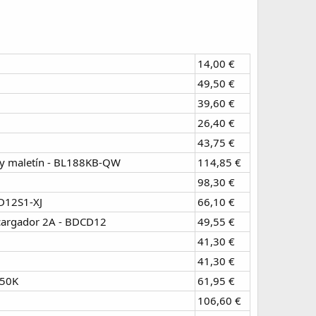
14,00 €
49,50 €
39,60 €
26,40 €
43,75 €
A y maletín - BL188KB-QW
114,85 €
98,30 €
HD12S1-XJ
66,10 €
y cargador 2A - BDCD12
49,55 €
41,30 €
41,30 €
850K
61,95 €
106,60 €