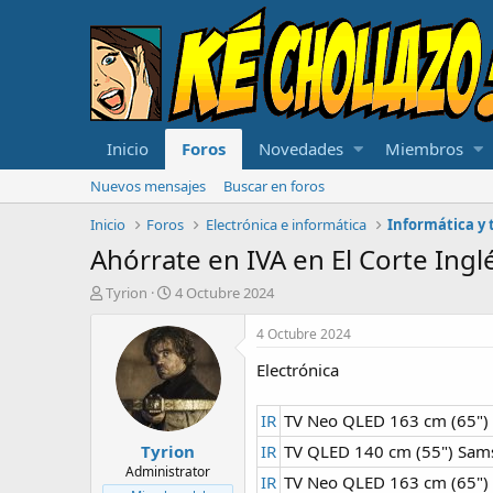
Inicio
Foros
Novedades
Miembros
Nuevos mensajes
Buscar en foros
Inicio
Foros
Electrónica e informática
Informática y 
Ahórrate en IVA en El Corte Ingl
A
F
Tyrion
4 Octubre 2024
u
e
t
c
4 Octubre 2024
o
h
Electrónica
r
a
d
e
IR
TV Neo QLED 163 cm (65") 
i
Tyrion
n
IR
TV QLED 140 cm (55") Sam
i
Administrator
IR
TV Neo QLED 163 cm (65") 
c