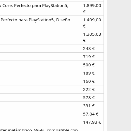
ore, Perfecto para PlayStation5,
1.899,00
€
erfecto para PlayStation5, Diseño
1.499,00
€
1.305,63
€
248 €
719 €
500 €
189 €
160 €
222 €
578 €
331 €
57,84 €
147,93 €
r inalámbrico, Wi-Fi, compatible con