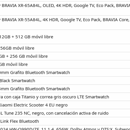
 BRAVIA XR-65A84L, OLED, 4K HDR, Google TV, Eco Pack, BRAVIA C
 BRAVIA XR-55A84L, 4K HDR, Google TV, Eco Pack, BRAVIA Core, P
12GB + 512 GB móvil libre
56GB móvil libre
B + 256 GB móvil libre
B móvil libre
mm Grafito Bluetooth Smartwatch
Black Smartwatch
mm Grafito Bluetooth Smartwatch
 con caja Titanio y correa gris oscuro LTE Smartwatch
 Xiaomi Electric Scooter 4 EU negro
BL Tune 235 NC, negro, con cancelación activa de ruido
dLink Flex Bluetooth
024 HW-Q990D/ZF, 11.1.4, 656W, Dolby Atmos y DTS:X, Subwoofe