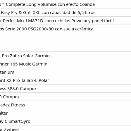
™ Complete Long Volumise con efecto Coanda
Easy Fry & Grill XXL con capacidad de 6,5 litros
 PerfectMix LM871D con cuchillas Powelix y panel táctil
ips Serie 2000 PSG2000/80 con suela cerámica
 Pro Zafiro Solar Garmin
unner 165 Music Garmin
itanium
it X2 Pro Talla S-L Polar
less SP8.0 Compex
3.0 Compex
ladez Fitness
alter
way C SmartGyro
ar Zwheel