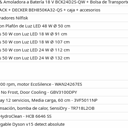
 & Amoladora a Batería 18 V BCK24D2S-QW + Bolsa de Transport
LACK + DECKER BEH850KA32-QS + caja + accesorios
radores Nilfisk
con Plafón de Luz LED 48 W Ø 50 cm
as 50 W con Luz LED 18 W Ø 91 cm
as 50 W con Luz LED 18 W Ø 107 cm
as 50 W con Luz LED 24 W Ø 112 cm
as 50 W con Luz LED 24 W Ø 132 cm
.200 rpm, motor EcoSilence - WAN24267ES
al No Frost, Door Cooling - GBV3100DPY
alay 12 servicios, Media carga, 60 cm - 3VF5011NP
nsación, bomba de calor, SensiDry - TR718L2OB
 HydroClean - HCB 6646 SS
rgable Dyson v15 detect absolute