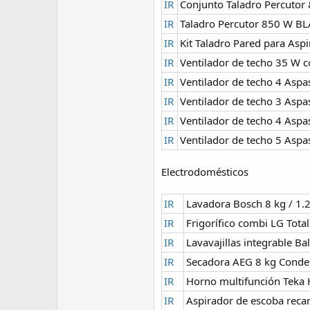
IR
Conjunto Taladro Percutor
IR
Taladro Percutor 850 W B
IR
Kit Taladro Pared para Aspi
IR
Ventilador de techo 35 W 
IR
Ventilador de techo 4 Asp
IR
Ventilador de techo 3 Asp
IR
Ventilador de techo 4 Asp
IR
Ventilador de techo 5 Asp
Electrodomésticos
IR
Lavadora Bosch 8 kg / 1
IR
Frigorífico combi LG Tot
IR
Lavavajillas integrable B
IR
Secadora AEG 8 kg Conde
IR
Horno multifunción Teka
IR
Aspirador de escoba reca