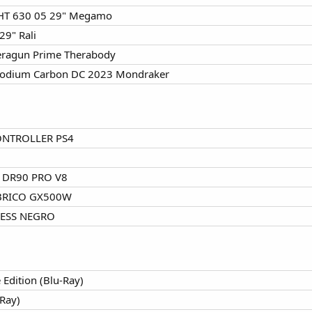
on HT 630 05 29" Megamo
29" Rali
heragun Prime Therabody
-Podium Carbon DC 2023 Mondraker
ONTROLLER PS4
 DR90 PRO V8
BRICO GX500W
LESS NEGRO
 Edition (Blu-Ray)
-Ray)